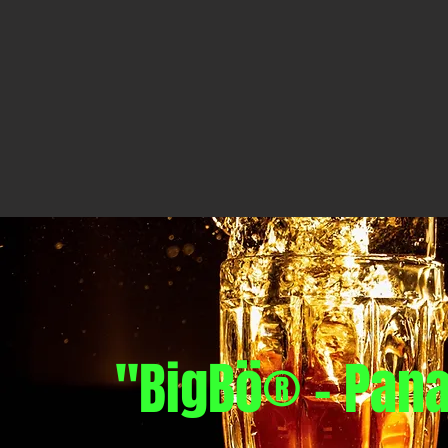
"BigBö® - Pan