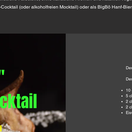
-Cocktail (oder alkoholfreien Mocktail) oder als BigBö Hanf-Bie
"
​De
Den
10 
cktail
5 c
2 c
2 c
Eis
l