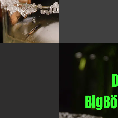
D
BigBö