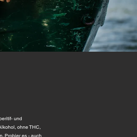
eritif- und
Alkohol, ohne THC,
. Probier es - auch