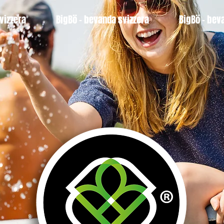
vizzera
BigBö - bevanda svizzera
BigBö - bev