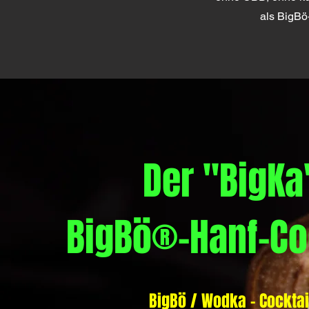
als BigBö
Der "BigKa
BigBö®-Hanf-Co
BigBö / Wodka - Cocktai