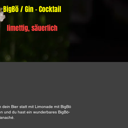
BigBö / Gin - Cocktail
limettig, säuerlich
h dein Bier statt mit Limonade mit BigBö
n und du hast ein wunderbares BigBö-
Panaché.