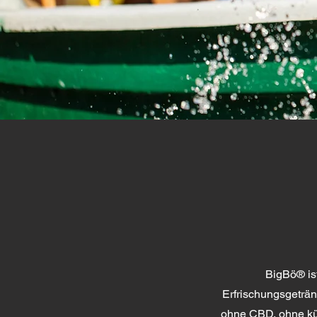
BigBö® ist
Erfrischungsgeträ
ohne CBD, ohne kün