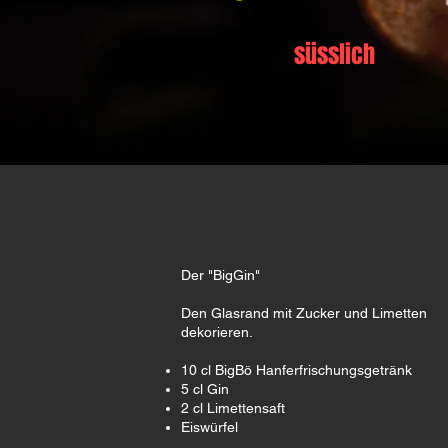
süsslich
​Der "BigGin"
Den Glasrand mit Zucker und Limetten
dekorieren.
10 cl BigBö Hanferfrischungsgetränk
5 cl Gin
2 cl Limettensaft
Eiswürfel