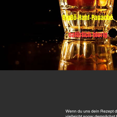
BigBö-Hanf-Panaché
natürlich bierig
Wenn du uns dein Rezept dei
vielleicht sogar demnächst h