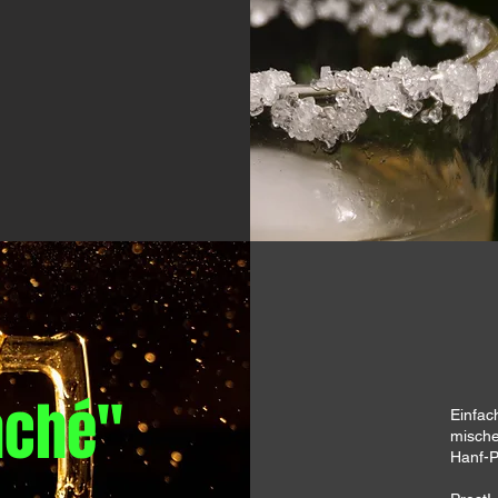
aché"
Einfac
mische
Hanf-