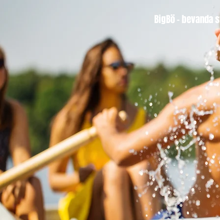
BigBö - bevanda s