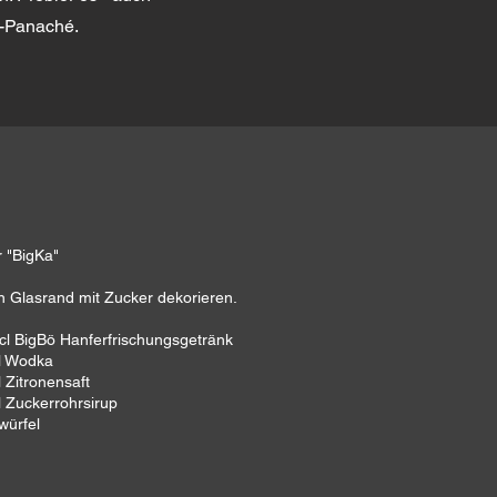
r-Panaché.
r "BigKa"
 Glasrand mit Zucker dekorieren.
cl BigBö Hanferfrischungsgetränk
l Wodka
l Zitronensaft
l Zuckerrohrsirup
würfel