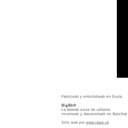
© 2023 BigBö.ch
Fabricado y embotellado en Suiza.
BigBö®
La bebida suiza de cáñamo
Inventado y desarrollado en Balsthal
Sitio web por
www.rawa.ch