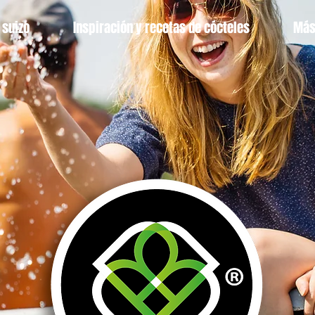
 suizo
Inspiración y recetas de cócteles
Más