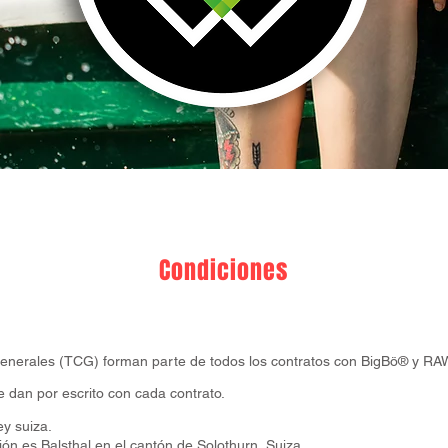
Condiciones
 generales (TCG) forman parte de todos los contratos con BigBö® y
e dan por escrito con cada contrato.
ey suiza.
ción es Balsthal en el cantón de Solothurn, Suiza.