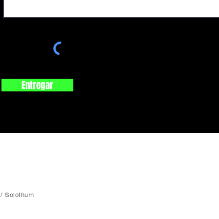
Entregar
 / Solothurn
imprimir
protección de Datos
Condiciones